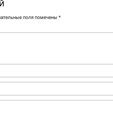
й
зательные поля помечены
*