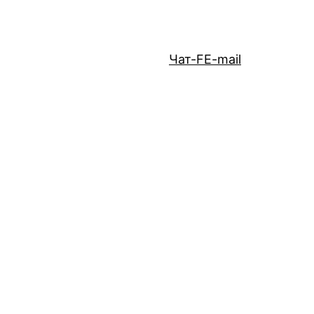
Чат-F
E-mail