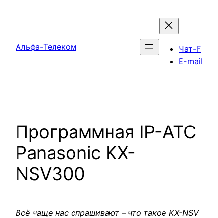
Перейти
к
содержимому
Альфа-Телеком
Чат-F
E-mail
Программная IP-АТС
Panasonic KX-
NSV300
Всё чаще нас спрашивают – что такое KX-NSV