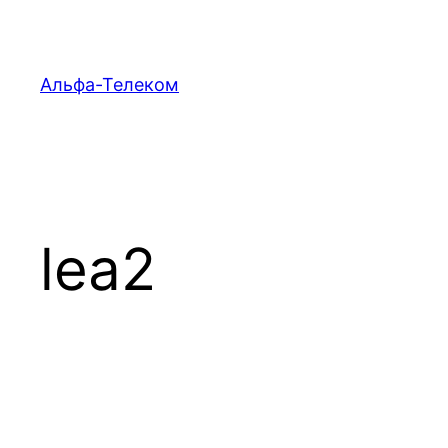
Перейти
к
содержимому
Альфа-Телеком
lea2