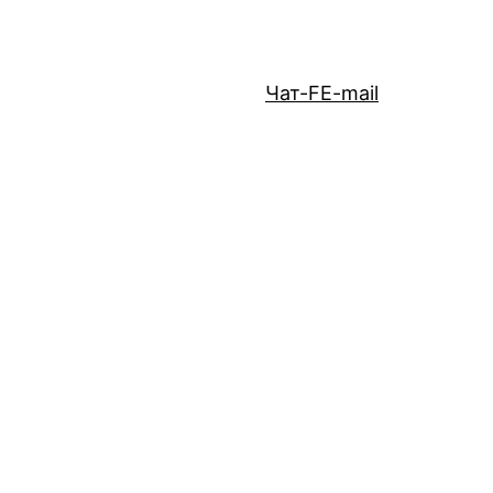
Чат-F
E-mail