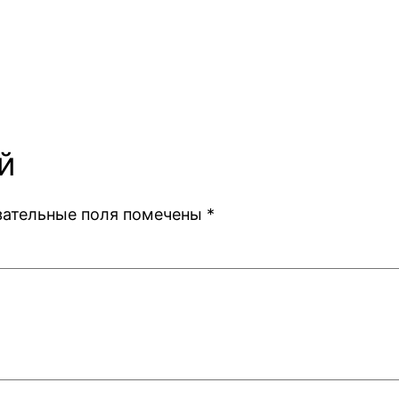
й
зательные поля помечены
*