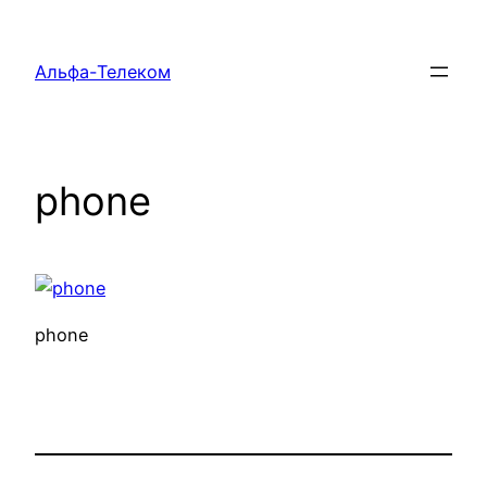
Перейти
к
Альфа-Телеком
содержимому
phone
phone