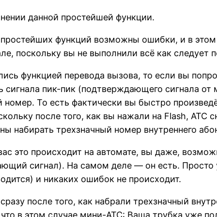
лнении данной простейшей функции.
простейших функций возможны ошибки, и в этом с
але, поскольку вы не выполнили всё как следует 
лись функцией перевода вызова, то если вы попро
ь сигнала пик-пик (подтверждающего сигнала от м
 номер. То есть фактически вы быстро произведёт
скольку после того, как вы нажали на Flash, АТС
ны набирать трехзначный номер внутреннего абоне
вас это происходит на автомате, вы даже, возмож
ющий сигнал). На самом деле — он есть. Просто у
водится) и никаких ошибок не происходит.
 сразу после того, как набрали трехзначный вну
что в этом случае мини-АТС: Ваша трубка уже пол