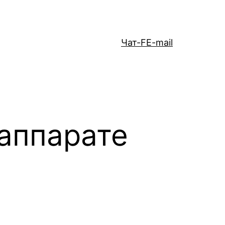
Чат-F
E-mail
 аппарате