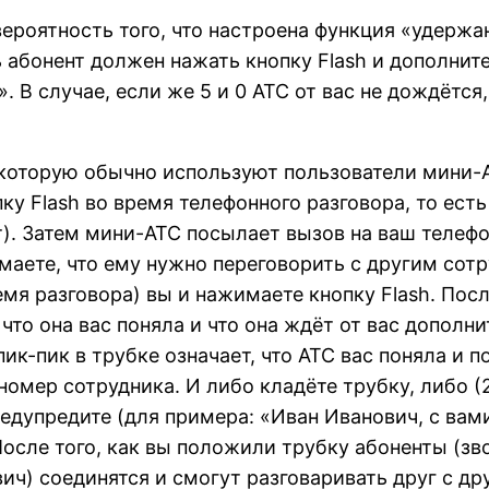
вероятность того, что настроена функция «удерж
 абонент должен нажать кнопку Flash и дополните
 В случае, если же 5 и 0 АТС от вас не дождётся,
 которую обычно используют пользователи мини-А
пку Flash во время телефонного разговора, то ест
). Затем мини-АТС посылает вызов на ваш телефон
имаете, что ему нужно переговорить с другим сот
ремя разговора) вы и нажимаете кнопку Flash. По
то она вас поняла и что она ждёт от вас дополни
ик-пик в трубке означает, что АТС вас поняла и п
номер сотрудника. И либо кладёте трубку, либо (
редупредите (для примера: «Иван Иванович, с вами
 После того, как вы положили трубку абоненты (з
ич) соединятся и смогут разговаривать друг с др